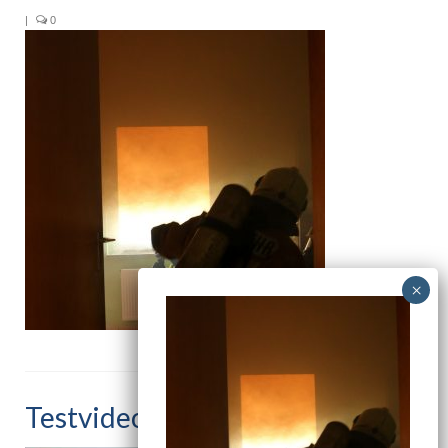
Aktuelles / Presse
|
0
Impressionen
Feedback
Gästebuch
Aktueller Flyer
Häufige Fragen
Preise
Kooperationspartner
Social Media
Buchungsanfrage
Testvideo