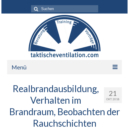
Suche
nach:
Menü
Leistungen
Realbrandausbildung,
21
Über mich
Verhalten im
OKT. 2018
Ihr Nutzen
Brandraum, Beobachten der
Referenzen
Rauchschichten