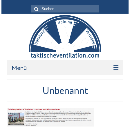
Suche
nach:
Menü
Leistungen
Unbenannt
Über mich
Ihr Nutzen
Referenzen