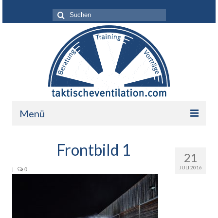
Suche
nach:
Menü
Leistungen
Frontbild 1
21
Über mich
JULI 2016
|
0
Ihr Nutzen
Referenzen