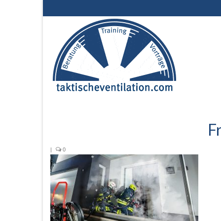
F
|
0