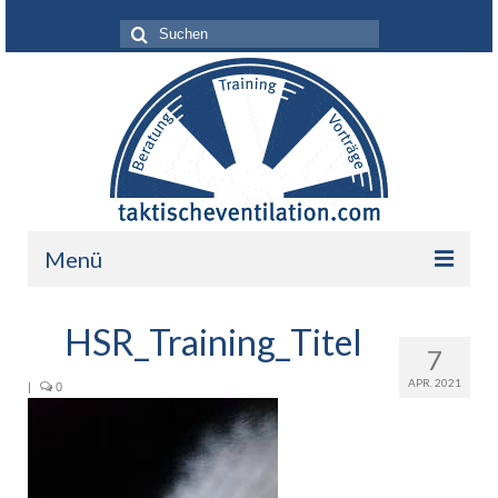
Suche
nach:
Menü
Leistungen
HSR_Training_Titel
7
Über mich
APR. 2021
|
0
Ihr Nutzen
Referenzen