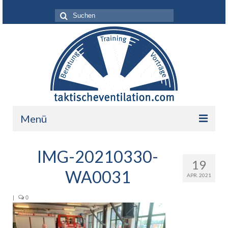
Suche
nach:
Menü
Leistungen
IMG-20210330-
19
Über mich
WA0031
APR. 2021
Ihr Nutzen
|
0
Referenzen