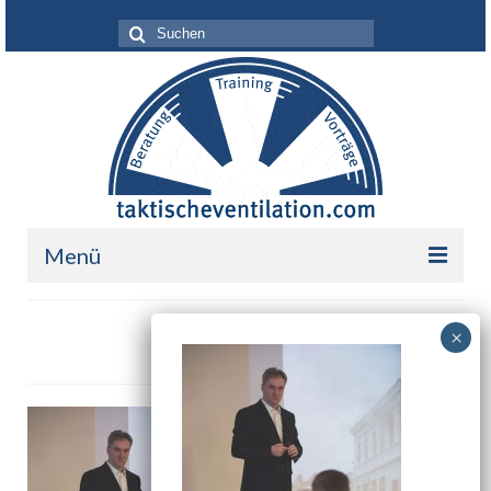
Suche
nach:
Menü
Leistungen
FBM_7909
Über mich
Ihr Nutzen
Referenzen