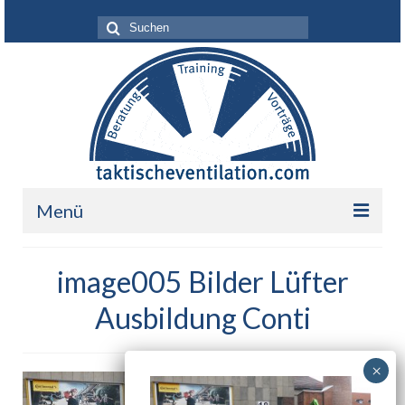
Suche
nach:
Menü
Leistungen
image005 Bilder Lüfter
Über mich
Ausbildung Conti
Ihr Nutzen
Referenzen