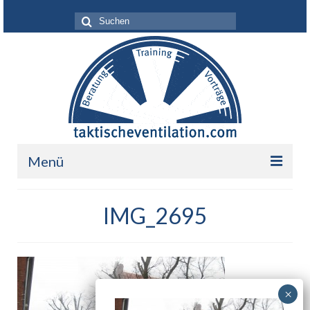
Suche
nach:
Menü
Leistungen
IMG_2695
Über mich
Ihr Nutzen
Referenzen