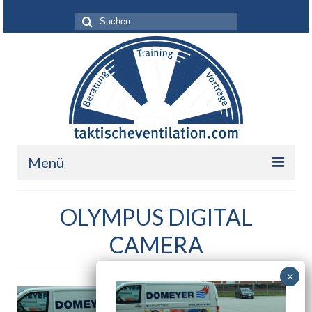
Suche
nach:
Menü
Leistungen
OLYMPUS DIGITAL
Über mich
CAMERA
Ihr Nutzen
Referenzen