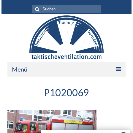
Suche
nach:
Menü
Leistungen
P1020069
Über mich
Ihr Nutzen
Referenzen