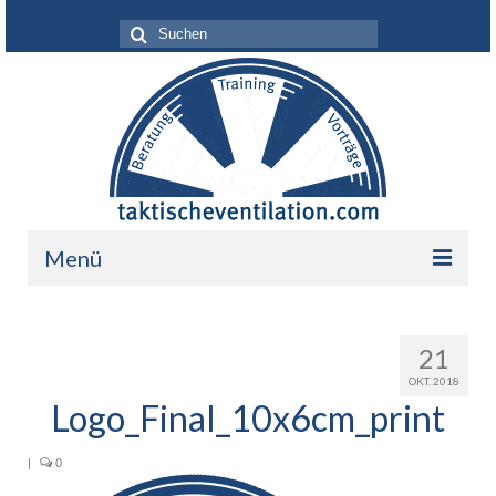
Suche
nach:
Menü
Leistungen
21
Über mich
OKT. 2018
Logo_Final_10x6cm_print
Ihr Nutzen
Referenzen
|
0