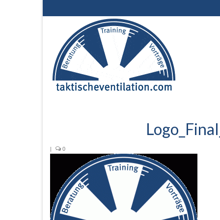
Logo_Fina
|
0