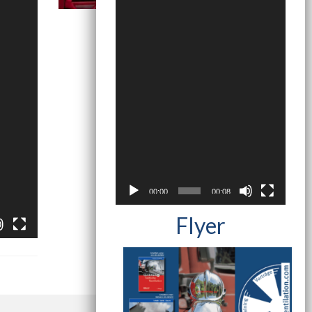
00:00
00:08
Flyer