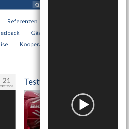
Player
Suche
nach:
Referenzen
eedback
Gästebuch
ise
Kooperationspartner
21
Testvideo
OKT. 2018