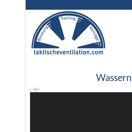
Wassern
|
0
Video-
Player