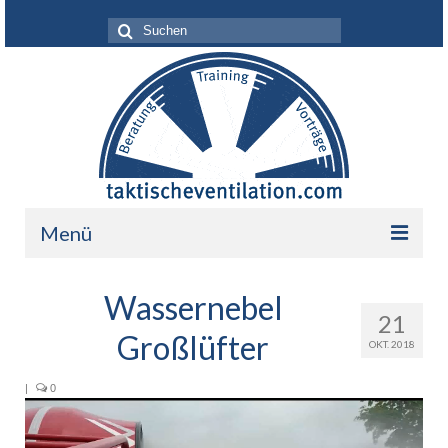
Suche
nach:
Menü
Leistungen
Wassernebel
21
Über mich
Großlüfter
OKT. 2018
Ihr Nutzen
|
0
Video-
Referenzen
Player