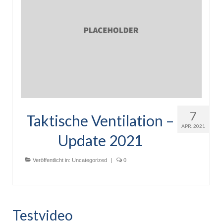
Aktuelles / Presse
Impressionen
Feedback
Gästebuch
Aktueller Flyer
Häufige Fragen
7
Taktische Ventilation –
Preise
APR. 2021
Update 2021
Kooperationspartner
Veröffentlicht in:
Uncategorized
|
0
Social Media
Buchungsanfrage
Testvideo